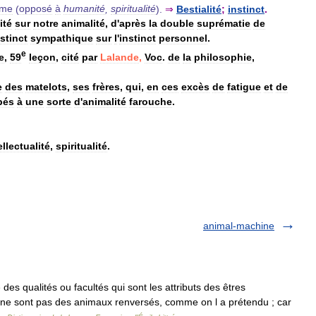
me
(
opposé
à
humanité
,
spiritualité
).
⇒
Bestialité
;
instinct
.
ité
sur
notre
animalité
,
d
'
après
la
double
suprématie
de
stinct
sympathique
sur
l
'
instinct
personnel
.
e
e
,
59
leçon
,
cité
par
Lalande
,
Voc
.
de
la
philosophie
,
e
des
matelots
,
ses
frères
,
qui
,
en
ces
excès
de
fatigue
et
de
bés
à
une
sorte
d
'
animalité
farouche
.
ellectualité
,
spiritualité
.
animal-machine
des qualités ou facultés qui sont les attributs des êtres
ne sont pas des animaux renversés, comme on l a prétendu ; car