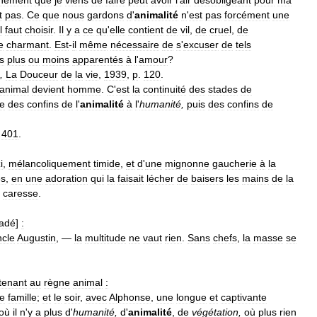
t
pas
.
Ce
que
nous
gardons
d
'
animalité
n
'
est
pas
forcément
une
l
faut
choisir
.
Il
y
a
ce
qu
'
elle
contient
de
vil
,
de
cruel
,
de
e
charmant
.
Est
-
il
même
nécessaire
de
s
'
excuser
de
tels
s
plus
ou
moins
apparentés
à
l
'
amour
?
,
La
Douceur
de
la
vie
,
1939
,
p
.
120
.
animal
devient
homme
.
C
'
est
la
continuité
des
stades
de
e
des
confins
de
l
'
animalité
à
l
'
humanité
,
puis
des
confins
de
.
401
.
i
,
mélancoliquement
timide
,
et
d
'
une
mignonne
gaucherie
à
la
és
,
en
une
adoration
qui
la
faisait
lécher
de
baisers
les
mains
de
la
caresse
.
adé
]
:
ncle
Augustin
, —
la
multitude
ne
vaut
rien
.
Sans
chefs
,
la
masse
se
tenant
au
règne
animal
:
e
famille
;
et
le
soir
,
avec
Alphonse
,
une
longue
et
captivante
où
il
n
'
y
a
plus
d
'
humanité
,
d
'
animalité
,
de
végétation
,
où
plus
rien