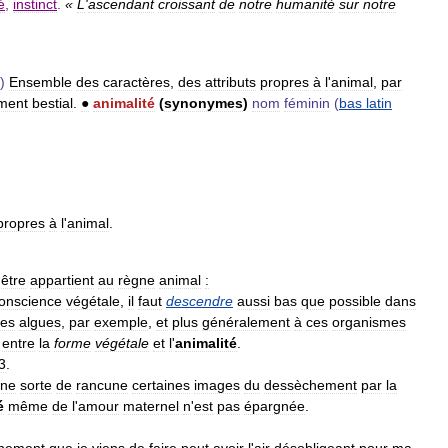
é
,
instinct
.
«
L
'
ascendant
croissant
de
notre
humanité
sur
notre
)
Ensemble
des
caractères
,
des
attributs
propres
à
l
'
animal
,
par
ment
bestial
.
●
animalité
(
synonymes
)
nom
féminin
(
bas
latin
propres
à
l
'
animal
.
être
appartient
au
règne
animal
:
onscience
végétale
,
il
faut
descendre
aussi
bas
que
possible
dans
es
algues
,
par
exemple
,
et
plus
généralement
à
ces
organismes
entre
la
forme
végétale
et
l
'
animalité
.
3
.
ne
sorte
de
rancune
certaines
images
du
dessèchement
par
la
é
même
de
l
'
amour
maternel
n
'
est
pas
épargnée
.
chement
que
je
viens
de
faire
peut
avoir
l
'
air
désobligeant
pour
ma