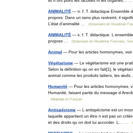
ils n ont point les facultés ni les organes…
ANIMALITÉ
— n. f. T. didactique Ensemble des
propres. Dans un sens plus restreint, il sign
L’état d’animalité …
Dictionnaire de l'Academie Fra
ANIMALITÉ
— s. f. T. didactique. L ensemble 
propres …
Dictionnaire de l'Academie Francaise, 7em
Animal
— Pour les articles homonymes, voi
Végétarisme
— Le végétarisme est une prati
Selon la définition qu on en fait[1], le végét
animal comme les produits laitiers, les œu
Humanité
— Pour les articles homonymes, v
Humanité, faisant partie du message d Arecib
Wikipédia en Français
Antispécisme
— L antispécisme est un mouv
laquelle appartient un être n est pas un critè
et des droits qu on doit lui accorder. L… …