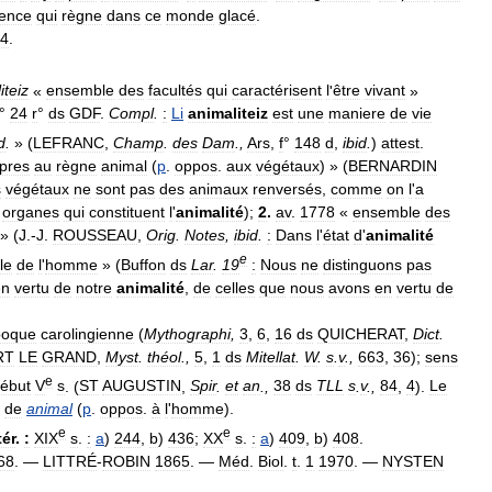
lence
qui
règne
dans
ce
monde
glacé
.
4
.
iteiz
«
ensemble
des
facultés
qui
caractérisent
l
'
être
vivant
»
°
24
r
°
ds
GDF
.
Compl
.
:
Li
animaliteiz
est
une
maniere
de
vie
d
.
» (
LEFRANC
,
Champ
.
des
Dam
.,
Ars
,
f
°
148
d
,
ibid
.
)
attest
.
pres
au
règne
animal
(
p
.
oppos
.
aux
végétaux
) » (
BERNARDIN
s
végétaux
ne
sont
pas
des
animaux
renversés
,
comme
on
l
'
a
organes
qui
constituent
l
'
animalité
);
2
.
av
.
1778
«
ensemble
des
 » (
J
.-
J
.
ROUSSEAU
,
Orig
.
Notes
,
ibid
.
:
Dans
l
'
état
d
'
animalité
e
le
de
l
'
homme
» (
Buffon
ds
Lar
.
19
:
Nous
ne
distinguons
pas
en
vertu
de
notre
animalité
,
de
celles
que
nous
avons
en
vertu
de
poque
carolingienne
(
Mythographi
,
3
,
6
,
16
ds
QUICHERAT
,
Dict
.
RT
LE
GRAND
,
Myst
.
théol
.,
5
,
1
ds
Mitellat
.
W
.
s
.
v
.,
663
,
36
);
sens
e
ébut
V
s
. (
ST
AUGUSTIN
,
Spir
.
et
an
.,
38
ds
TLL
s
.
v
.,
84
,
4
).
Le
.
de
animal
(
p
.
oppos
.
à
l
'
homme
).
e
e
tér
.
:
XIX
s
.
:
a
)
244
,
b
)
436
;
XX
s
.
:
a
)
409
,
b
)
408
.
68
. —
LITTRÉ
-
ROBIN
1865
. —
Méd
.
Biol
.
t
.
1
1970
. —
NYSTEN