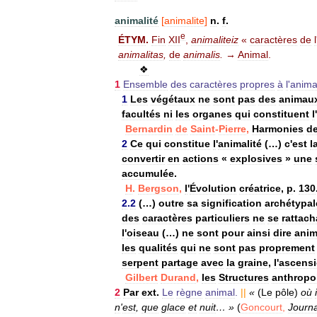
animalité
[
animalite
]
n
.
f
.
e
ÉTYM
.
Fin
XII
,
animaliteiz
«
caractères
de
l
animalitas
,
de
animalis
.
→
Animal
.
❖
1
Ensemble
des
caractères
propres
à
l
'
anima
1
Les
végétaux
ne
sont
pas
des
animau
facultés
ni
les
organes
qui
constituent
l
'
Bernardin
de
Saint
-
Pierre
,
Harmonies
d
2
Ce
qui
constitue
l
'
animalité
(…)
c
'
est
l
convertir
en
actions
«
explosives
»
une
accumulée
.
H
.
Bergson
,
l
'
Évolution
créatrice
,
p
.
130
2
.
2
(…)
outre
sa
signification
archétypal
des
caractères
particuliers
ne
se
rattach
l
'
oiseau
(…)
ne
sont
pour
ainsi
dire
ani
les
qualités
qui
ne
sont
pas
proprement
serpent
partage
avec
la
graine
,
l
'
ascens
Gilbert
Durand
,
les
Structures
anthropo
2
Par
ext
.
Le
règne
animal
.
||
«
(
Le
pôle
)
où
i
n
'
est
,
que
glace
et
nuit
… »
(
Goncourt
,
Journa