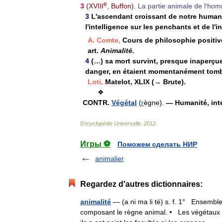
e
3
(
XVIII
,
Buffon
).
La
partie
animale
de
l
'
hom
3
L
'
ascendant
croissant
de
notre
human
l
'
intelligence
sur
les
penchants
et
de
l
'
in
A
.
Comte
,
Cours
de
philosophie
positiv
art
.
Animalité
.
4
(…)
sa
mort
survint
,
presque
inaperçu
danger
,
en
étaient
momentanément
tom
Loti
,
Matelot
,
XLIX
(→
Brute
).
❖
CONTR
.
Végétal
(
r
ègne
).
—
Humanité
,
int
Encyclopédie
Universelle
.
2012
.
Игры ⚽
Поможем сделать НИР
animalier
Regardez d'autres dictionnaires:
animalité
— (a ni ma li té) s. f. 1° Ensemble 
composant le règne animal. • Les végétaux 