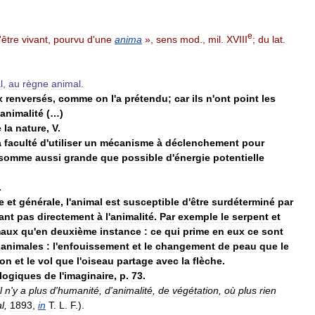
e
'
être
vivant
,
pourvu
d
'
une
anima
»,
sens
mod
.,
mil
.
XVIII
;
du
lat
.
l
,
au
règne
animal
.
x
renversés
,
comme
on
l
'
a
prétendu
;
car
ils
n
'
ont
point
les
animalité
(…)
e
la
nature
,
V
.
a
faculté
d
'
utiliser
un
mécanisme
à
déclenchement
pour
somme
aussi
grande
que
possible
d
'
énergie
potentielle
.
e
et
générale
,
l
'
animal
est
susceptible
d
'
être
surdéterminé
par
ant
pas
directement
à
l
'
animalité
.
Par
exemple
le
serpent
et
maux
qu
'
en
deuxième
instance
:
ce
qui
prime
en
eux
ce
sont
animales
:
l
'
enfouissement
et
le
changement
de
peau
que
le
ion
et
le
vol
que
l
'
oiseau
partage
avec
la
flèche
.
logiques
de
l
'
imaginaire
,
p
.
73
.
l
n
'
y
a
plus
d
'
humanité
,
d
'
animalité
,
de
végétation
,
où
plus
rien
l
,
1893
,
in
T
.
L
.
F
.).