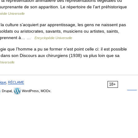
e la représentation animalière des représentations végétales ou
urprenante de son apparition. Le répertoire de l’art préhistorique
édie Universelle
 culture s’acquiert par apprentissage, les gens ne naissent pas
oldats ou aristocrates, savants, musiciens ou artistes, saints,
 apprennent à… …
Encyclopédie Universelle
gie que l’homme a pu se former n’est point celle ci: il est possible
y dans son Discours aux chirurgiens (1938) va plus loin que sa
niverselle
ique
,
RÉCLAME
18+
Drupal,
WordPress, MODx.