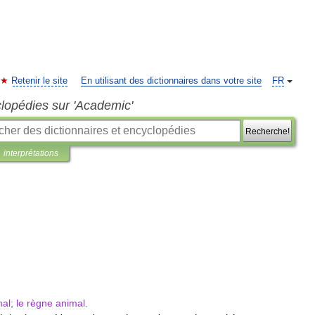
Retenir le site
En utilisant des dictionnaires dans votre site
FR
clopédies sur 'Academic'
Recherche!
interprétations
mal
;
le
règne
animal
.