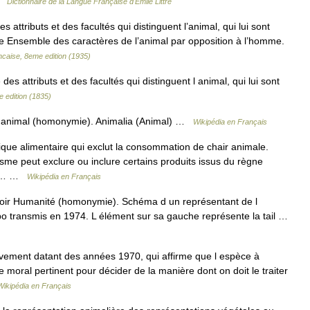
 …
Dictionnaire de la Langue Française d'Émile Littré
 attributs et des facultés qui distinguent l’animal, qui lui sont
ifie Ensemble des caractères de l’animal par opposition à l’homme.
ncaise, 8eme edition (1935)
des attributs et des facultés qui distinguent l animal, qui lui sont
e edition (1835)
r animal (homonymie). Animalia (Animal) …
Wikipédia en Français
que alimentaire qui exclut la consommation de chair animale.
arisme peut exclure ou inclure certains produits issus du règne
fs,… …
Wikipédia en Français
oir Humanité (homonymie). Schéma d un représentant de l
o transmis en 1974. L élément sur sa gauche représente la tail …
ement datant des années 1970, qui affirme que l espèce à
re moral pertinent pour décider de la manière dont on doit le traiter
Wikipédia en Français