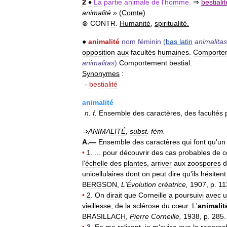
2
♦
La
partie
animale
de
l
'
homme
.
⇒
bestialit
animalité
»
(
Comte
)
.
⊗
CONTR
.
Humanité
,
spiritualité
.
●
animalité
nom
féminin
(
bas
latin
animalitas
opposition
aux
facultés
humaines
.
Comporte
animalitas
)
Comportement
bestial
.
Synonymes
:
-
bestialité
animalité
n
.
f
.
Ensemble
des
caractères
,
des
facultés
⇒
ANIMALITÉ
,
subst
.
fém
.
A
.—
Ensemble
des
caractères
qui
font
qu
'
un
•
1
. ...
pour
découvrir
des
cas
probables
de
c
l
'
échelle
des
plantes
,
arriver
aux
zoospores
d
unicellulaires
dont
on
peut
dire
qu
'
ils
hésitent
BERGSON
,
L
'
Évolution
créatrice
,
1907
,
p
.
11
•
2
.
On
dirait
que
Corneille
a
poursuivi
avec
u
vieillesse
,
de
la
sclérose
du
cœur
.
L
'
animalit
BRASILLACH
,
Pierre
Corneille
,
1938
,
p
.
285
.
•
3
.
En
me
relisant
,
je
m
'
avise
que
le
rappro