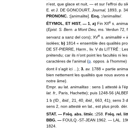
n
'
est
,
que
glace
et
nuit
, —
et
sur
l
'
effroi
du
si
E
.
et
J
.
DE
GONCOURT
,
Journal
,
1893
,
p
.
34
PRONONC
.
:
[
animalite
].
Enq
.
:
/
animalite
/.
e
ÉTYMOL
.
ET
HIST
. —
1
.
a
)
Fin
XII
s
.
animal
(
Epist
.
S
.
Bern
.
a
Mont
Deu
,
ms
.
Verdun
72
,
f
e
servanz
a
sanz
del
cors
);
XV
s
.
animalité
«
i
isolées
;
b
)
1814
«
ensemble
des
qualités
pro
DE
ST
-
PIERRE
,
Harm
.,
liv
.
V
ds
LITTRÉ
:
Le
prétendu
;
car
ils
n
'
ont
point
les
facultés
ni
les
caractères
de
l
'
animal
(
p
.
oppos
.
à
l
'
homme
)
dont
il
s
'
agit
ici
...);
3
.
av
.
1788
«
partie
anima
bien
nettement
les
qualités
que
nous
avons
notre
âme
).
Empr
.
au
lat
.
animalitas
:
sens
1
attesté
à
l
'
é
lat
.
fr
.,
Paris
,
Hachette
);
puis
1248
-
56
(
ALBE
1
b
(
ID
.,
ibid
.,
21
,
40
,
ibid
.,
663
,
41
);
sens
3
d
sens
2
,
non
attesté
en
lat
.,
est
plus
prob
.
dér
STAT
. —
Fréq
.
abs
.
littér
.
:
258
.
Fréq
.
rel
.
lit
BBG
. —
FOULQ
.-
ST
-
JEAN
1962
. —
LAL
.
19
1824
.