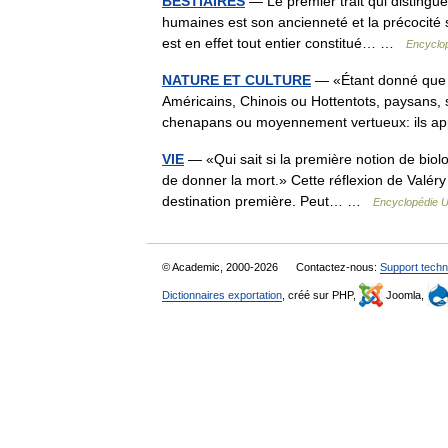
BESTIAIRES
— Le premier trait qui distingu
humaines est son ancienneté et la précocité s
est en effet tout entier constitué… …
Encyclop
NATURE ET CULTURE
— «Étant donné que la
Américains, Chinois ou Hottentots, paysans, s
chenapans ou moyennement vertueux: ils
VIE
— «Qui sait si la première notion de biolo
de donner la mort.» Cette réflexion de Valér
destination première. Peut… …
Encyclopédie U
© Academic, 2000-2026
Contactez-nous:
Support techn
Dictionnaires exportation
, créé sur PHP,
Joomla,