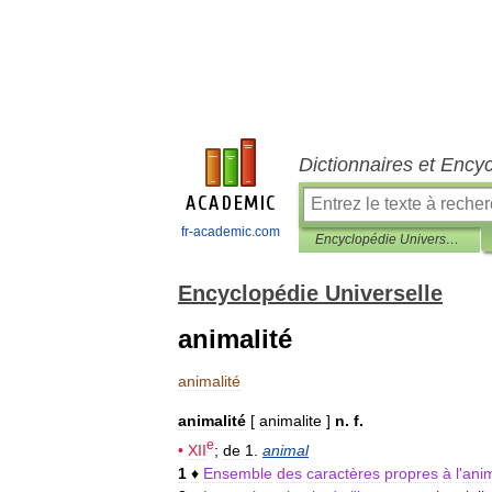
Dictionnaires et Ency
fr-academic.com
Encyclopédie Universelle
Encyclopédie Universelle
animalité
animalité
animalité
[
animalite
]
n
.
f
.
e
•
XII
;
de
1
.
animal
1
♦
Ensemble
des
caractères
propres
à
l
'
ani