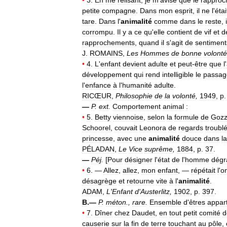
petite
compagne
.
Dans
mon
esprit
,
il
ne
l
'
étai
tare
.
Dans
l
'
animalité
comme
dans
le
reste
,
i
corrompu
.
Il
y
a
ce
qu
'
elle
contient
de
vif
et
d
rapprochements
,
quand
il
s
'
agit
de
sentiment
J
.
ROMAINS
,
Les
Hommes
de
bonne
volonté
•
4
.
L
'
enfant
devient
adulte
et
peut
-
être
que
l
'
développement
qui
rend
intelligible
le
passag
l
'
enfance
à
l
'
humanité
adulte
.
RICŒUR
,
Philosophie
de
la
volonté
,
1949
,
p
—
P
.
ext
.
Comportement
animal
:
•
5
.
Betty
viennoise
,
selon
la
formule
de
Gozz
Schoorel
,
couvait
Leonora
de
regards
troubl
princesse
,
avec
une
animalité
douce
dans
la
PÉLADAN
,
Le
Vice
suprême
,
1884
,
p
.
37
.
—
Péj
.
[
Pour
désigner
l
'
état
de
l
'
homme
dégr
•
6
. —
Allez
,
allez
,
mon
enfant
, —
répétait
l
'
o
désagrège
et
retourne
vite
à
l
'
animalité
.
ADAM
,
L
'
Enfant
d
'
Austerlitz
,
1902
,
p
.
397
.
B
.—
P
.
méton
.,
rare
.
Ensemble
d
'
êtres
appar
•
7
.
Dîner
chez
Daudet
,
en
tout
petit
comité
d
causerie
sur
la
fin
de
terre
touchant
au
pôle
,